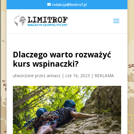
redakcja@limitrof.pl
Dlaczego warto rozważyć
kurs wspinaczki?
utworzone przez
annasz
|
cze 16, 2023
|
REKLAMA