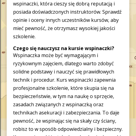
wspinaczki, która cieszy się dobrą reputacją i
posiada doświadczonych instruktorów. Sprawdź
opinie i oceny innych uczestników kursów, aby
mieć pewność, że otrzymasz wysokiej jakości
szkolenie.
Czego się nauczysz na kursie wspinaczki?
Wspinaczka może być wymagającym i
ryzykownym zajęciem, dlatego warto zdobyć
solidne podstawy i nauczyć się prawidłowych
technik i procedur. Kurs wspinaczki zapewnia
profesjonalne szkolenie, które skupia się na
bezpieczeństwie, w tym na naukę o sprzęcie,
zasadach związanych z wspinaczką oraz
technikach asekuracji i zabezpieczania. To daje
pewność, że wspinając się na skały czy ściany,
robisz to w sposób odpowiedzialny i bezpieczny.