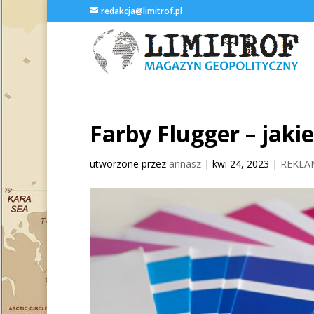
redakcja@limitrof.pl
Farby Flugger – jaki
utworzone przez
annasz
|
kwi 24, 2023
|
REKLA