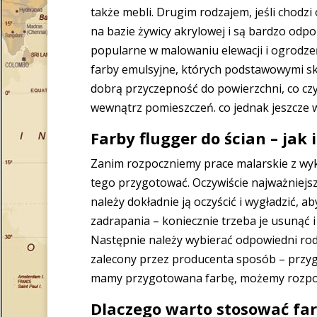
także mebli. Drugim rodzajem, jeśli chodzi 
na bazie żywicy akrylowej i są bardzo odp
popularne w malowaniu elewacji i ogrodze
farby emulsyjne, których podstawowymi skład
dobrą przyczepność do powierzchni, co czy
wewnątrz pomieszczeń. co jednak jeszcze 
Farby flugger do ścian – jak
Zanim rozpoczniemy prace malarskie z wyko
tego przygotować. Oczywiście najważniejs
należy dokładnie ją oczyścić i wygładzić, ab
zadrapania – koniecznie trzeba je usunąć 
Następnie należy wybierać odpowiedni rod
zalecony przez producenta sposób – przygo
mamy przygotowana farbę, możemy rozpo
Dlaczego warto stosować far