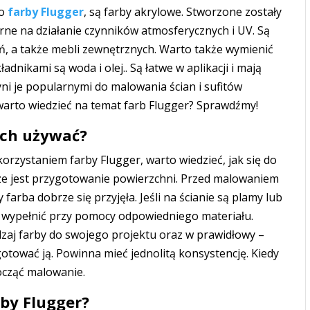
o
farby Flugger
, są farby akrylowe. Stworzone zostały
orne na działanie czynników atmosferycznych i UV. Są
ń, a także mebli zewnętrznych. Warto także wymienić
nikami są woda i olej.. Są łatwe w aplikacji i mają
ni je popularnymi do malowania ścian i sufitów
warto wiedzieć na temat farb Flugger? Sprawdźmy!
 ich używać?
rzystaniem farby Flugger, warto wiedzieć, jak się do
ze jest przygotowanie powierzchni. Przed malowaniem
y farba dobrze się przyjęła. Jeśli na ścianie są plamy lub
i wypełnić przy pomocy odpowiedniego materiału.
zaj farby do swojego projektu oraz w prawidłowy –
tować ją. Powinna mieć jednolitą konsystencję. Kiedy
cząć malowanie.
by Flugger?