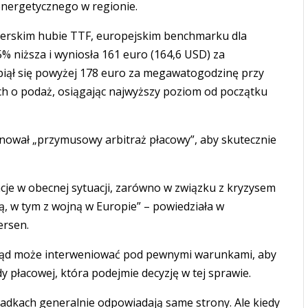
energetycznego w regionie.
erskim hubie TTF, europejskim benchmarku dla
% niższa i wyniosła 161 euro (164,6 USD) za
iął się powyżej 178 euro za megawatogodzinę przy
ach o podaż, osiągając najwyższy poziom od początku
nował „przymusowy arbitraż płacowy”, aby skutecznie
cje w obecnej sytuacji, zarówno w związku z kryzysem
ą, w tym z wojną w Europie” – powiedziała w
ersen.
ąd może interweniować pod pewnymi warunkami, aby
 płacowej, która podejmie decyzję w tej sprawie.
padkach generalnie odpowiadają same strony. Ale kiedy