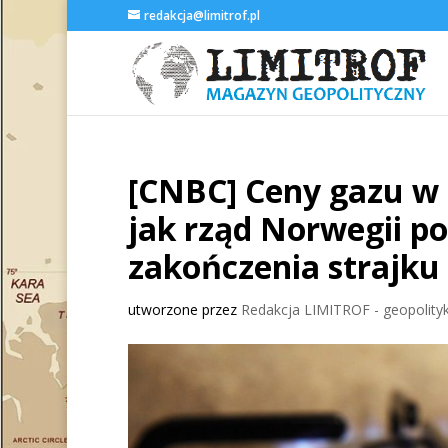
redakcja@limitrof.pl
[CNBC] Ceny gazu w 
jak rząd Norwegii po
zakończenia strajk
utworzone przez
Redakcja LIMITROF - geopolityk