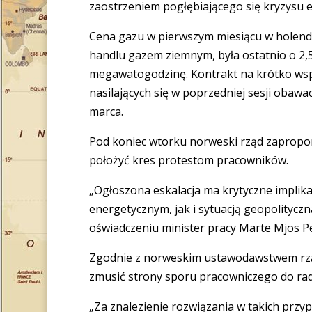
zaostrzeniem pogłębiającego się kryzysu 
Cena gazu w pierwszym miesiącu w holend
handlu gazem ziemnym, była ostatnio o 2,5
megawatogodzinę. Kontrakt na krótko wsp
nasilających się w poprzedniej sesji obaw
marca.
Pod koniec wtorku norweski rząd zapropo
położyć kres protestom pracowników.
„Ogłoszona eskalacja ma krytyczne implika
energetycznym, jak i sytuacją geopolityczn
oświadczeniu minister pracy Marte Mjos P
Zgodnie z norweskim ustawodawstwem rz
zmusić strony sporu pracowniczego do rady
„Za znalezienie rozwiązania w takich przy