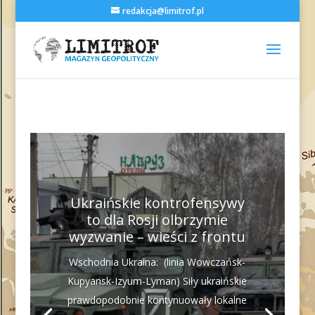
redakcja@limitrof.pl
Ukraińskie kontrofensywy
to dla Rosji olbrzymie
wyzwanie – wieści z frontu
Wschodnia Ukraina: (linia Wowczańsk-
Kupyansk-Izyum-Lyman) Siły ukraińskie
prawdopodobnie kontynuowały lokalne