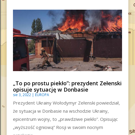
„To po prostu piekło”: prezydent Zełenski
opisuje sytuację w Donbasie
sie 3, 2022
|
EUROPA
Prezydent Ukrainy Wołodymyr Zełenski powiedział,
że sytuacja w Donbasie na wschodzie Ukrainy,
epicentrum wojny, to „prawdziwe piekło”. Opisując
„wyższość ogniową” Rosji w swoim nocnym