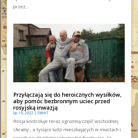
przez...
Przyłączają się do heroicznych wysiłków,
aby pomóc bezbronnym uciec przed
rosyjską inwazją
lip 19, 2022
|
ŚWIAT
Rosja kontroluje teraz ogromną część wschodniej
Ukrainy , a tysiące ludzi mieszkających w miastach i
wsiach po ukraińskiej stronie linii frontu wie, że