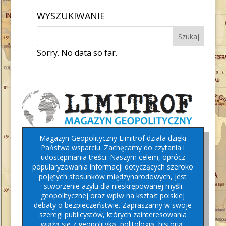
WYSZUKIWANIE
Sorry. No data so far.
Magazyn Geopolityczny Limitrof działa dzięki
Państwa wsparciu. Zachęcamy do czytania i
udostępniania treści. Naszym celem, oprócz
popularyzowania informacji dotyczących szeroko
pojętych stosunków międzynarodowych, jest
stworzenie azylu dla nieskrępowanej myśli
geopolitycznej oraz wpłw na kształt polskiej
debaty o bezpieczeństwie. Zapraszamy w swoje
szeregi publicystów, których zainteresowania
wiążą się z geopolityką, politologią, historią,