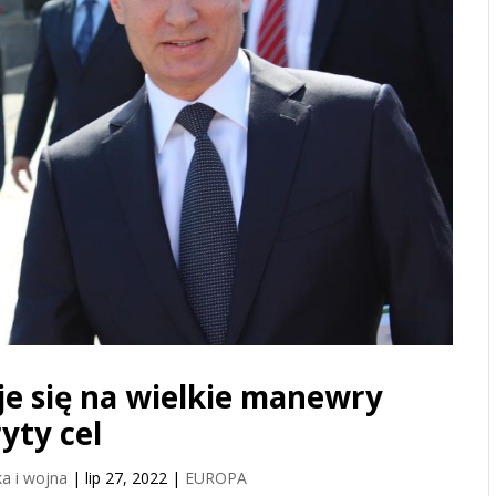
je się na wielkie manewry
yty cel
a i wojna
|
lip 27, 2022
|
EUROPA